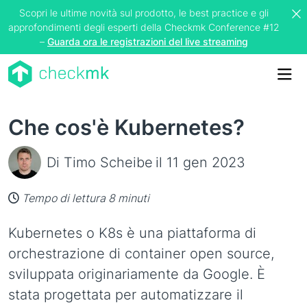
Scopri le ultime novità sul prodotto, le best practice e gli
approfondimenti degli esperti della Checkmk Conference #12
–
Guarda ora le registrazioni del live streaming
Me
Che cos'è Kubernetes?
Di Timo Scheibe
il 11 gen 2023
Tempo di lettura 8 minuti
Kubernetes o K8s è una piattaforma di
orchestrazione di container open source,
sviluppata originariamente da Google. È
stata progettata per automatizzare il