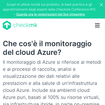
Scopri le ultime novità sul prodotto, le best practice e gli
approfondimenti degli esperti della Checkmk Conference #12
–
Guarda ora le registrazioni del live streaming
Me
Che cos'è il monitoraggio
del cloud Azure?
Il monitoraggio di Azure si riferisce ai metodi
e ai processi di raccolta, analisi e
visualizzazione dei dati relativi alle
prestazioni e alla salute di un'infrastruttura
cloud Azure. Include sia ambienti cloud
Azure puri, basati al 100% su risorse virtuali,
sia infrastrutture ibride, in parte on-premise