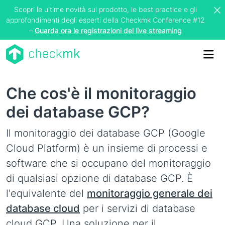
Scopri le ultime novità sul prodotto, le best practice e gli
approfondimenti degli esperti della Checkmk Conference #12
–
Guarda ora le registrazioni del live streaming
Me
Che cos'è il monitoraggio
dei database GCP?
Il monitoraggio dei database GCP (Google
Cloud Platform) è un insieme di processi e
software che si occupano del monitoraggio
di qualsiasi opzione di database GCP. È
l'equivalente del
monitoraggio generale dei
database cloud
per i servizi di database
cloud GCP. Una soluzione per il