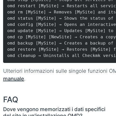
omd restart [MySite] → Restarts all servic
omd rm [MySite] → Removes [MySite] and its
omd status [MySite] → Shows the status of 
omd config [MySite] → Opens an interactive
omd update [MySite] → Updates [MySite] to 
omd cp [MySite] [NewSite] → Creates a copy
omd backup [MySite] → Creates a backup of 
omd restore [MySite] → Restores [MySite] f
omd cleanup → Uninstalls all Checkmk versi
Ulteriori informazioni sulle singole funzioni 
manuale
.
FAQ
Dove vengono memorizzati i dati specifici
del sito in un'installazione OMD?