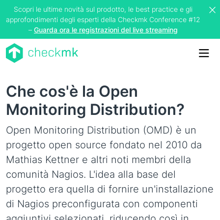
Scopri le ultime novità sul prodotto, le best practice e gli
approfondimenti degli esperti della Checkmk Conference #12
–
Guarda ora le registrazioni del live streaming
Me
Che cos'è la Open
Monitoring Distribution?
Open Monitoring Distribution (OMD) è un
progetto open source fondato nel 2010 da
Mathias Kettner e altri noti membri della
comunità Nagios. L'idea alla base del
progetto era quella di fornire un'installazione
di Nagios preconfigurata con componenti
aggiuntivi selezionati, riducendo così in