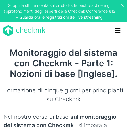
Scopri le ultime novità sul prodotto, le best practice e gli
approfondimenti degli esperti della Checkmk Conference #12
–
Guarda ora le registrazioni del live streaming
Me
Monitoraggio del sistema
con Checkmk - Parte 1:
Nozioni di base [Inglese].
Formazione di cinque giorni per principianti
su Checkmk
Nel nostro corso di base
sul monitoraggio
del sistema con Checkmk
, si impara a