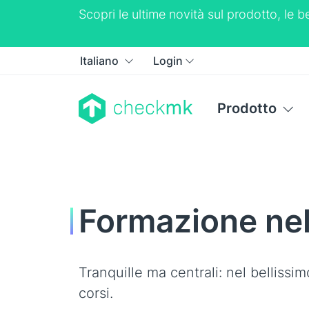
Scopri le ultime novità sul prodotto, le
Italiano
Login
Prodotto
Formazione ne
Tranquille ma centrali: nel bellissi
corsi.