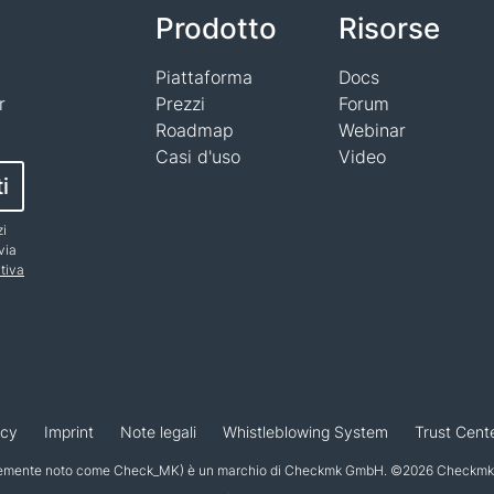
Prodotto
Risorse
Piattaforma
Docs
r
Prezzi
Forum
Roadmap
Webinar
Casi d'uso
Video
ti
zi
via
tiva
acy
Imprint
Note legali
Whistleblowing System
Trust Cent
emente noto come Check_MK) è un marchio di Checkmk GmbH. ©2026 Checkmk GmbH.