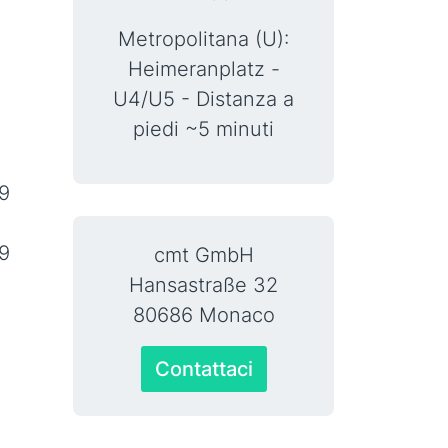
Metropolitana (U):
Heimeranplatz -
U4/U5 - Distanza a
piedi ~5 minuti
89
9
cmt GmbH
Hansastraße 32
80686 Monaco
Contattaci