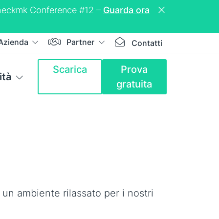
a Checkmk Conference #12 –
Guarda ora
Azienda
Partner
Contatti
Scarica
Prova
tà
gratuita
 un ambiente rilassato per i nostri