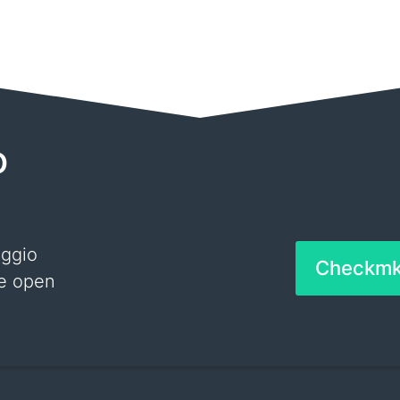
o
aggio
Checkm
 e open