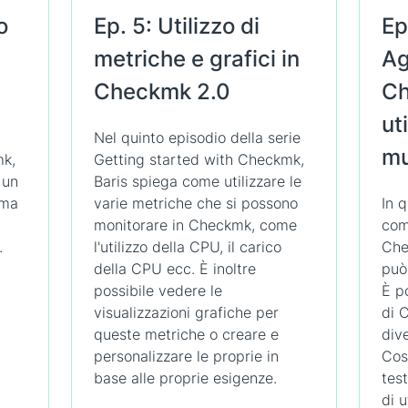
o
Ep. 5: Utilizzo di
Ep
metriche e grafici in
Ag
Checkmk 2.0
Ch
ut
Nel quinto episodio della serie
mu
mk,
Getting started with Checkmk,
 un
Baris spiega come utilizzare le
ema
varie metriche che si possono
In 
monitorare in Checkmk, come
com
.
l'utilizzo della CPU, il carico
Che
della CPU ecc. È inoltre
può
possibile vedere le
È p
visualizzazioni grafiche per
di 
queste metriche o creare e
div
personalizzare le proprie in
Così
base alle proprie esigenze.
tes
di u