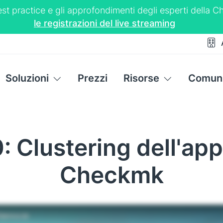
 best practice e gli approfondimenti degli esperti dell
le registrazioni del live streaming
Soluzioni
Prezzi
Risorse
Comuni
: Clustering dell'ap
Checkmk