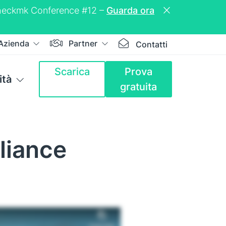
a Checkmk Conference #12 –
Guarda ora
Azienda
Partner
Contatti
Scarica
Prova
tà
gratuita
pliance