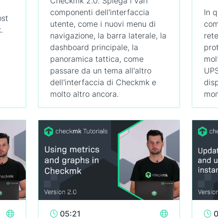
Checkmk 2.0. Spiega i vari
componenti dell'interfaccia
In 
ost
utente, come i nuovi menu di
com
.
navigazione, la barra laterale, la
ret
dashboard principale, la
pro
panoramica tattica, come
mol
passare da un tema all'altro
UPS
dell'interfaccia di Checkmk e
disp
molto altro ancora.
mon
05:21
0