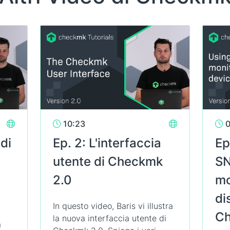
10:23
0
 di
Ep. 2: L'interfaccia
Ep
utente di Checkmk
SN
2.0
mo
di
In questo video, Baris vi illustra
Ch
la nuova interfaccia utente di
a