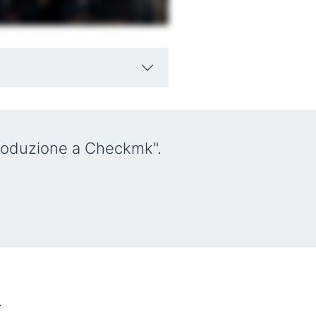
troduzione a Checkmk".
k