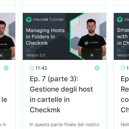
11:42
1
Ep. 7 (parte 3):
Ep
Gestione degli host
Re
 le
in cartelle in
co
Checkmk
C
 in
In questa parte finale del nostro
Nel