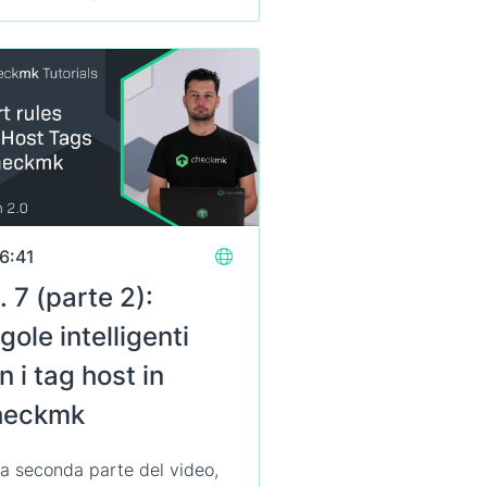
6:41
. 7 (parte 2):
gole intelligenti
n i tag host in
heckmk
la seconda parte del video,