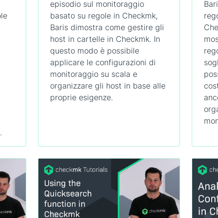
episodio sul monitoraggio
Bar
le
basato su regole in Checkmk,
reg
Baris dimostra come gestire gli
Che
host in cartelle in Checkmk. In
mos
questo modo è possibile
rego
applicare le configurazioni di
sogl
monitoraggio su scala e
pos
organizzare gli host in base alle
cos
proprie esigenze.
anc
org
mon
.