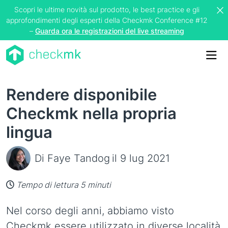
Scopri le ultime novità sul prodotto, le best practice e gli
approfondimenti degli esperti della Checkmk Conference #12
–
Guarda ora le registrazioni del live streaming
Me
Rendere disponibile
Checkmk nella propria
lingua
Di Faye Tandog
il 9 lug 2021
Tempo di lettura 5 minuti
Nel corso degli anni, abbiamo visto
Checkmk essere utilizzato in diverse località