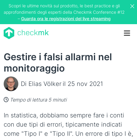
Scopri le ultime novità sul prodotto, le best practice e gli
approfondimenti degli esperti della Checkmk Conference #12
–
Guarda ora le registrazioni del live streaming
Me
Gestire i falsi allarmi nel
monitoraggio
Di Elias Völker
il 25 nov 2021
Tempo di lettura 5 minuti
In statistica, dobbiamo sempre fare i conti
con due tipi di errori, tipicamente indicati
come "Tipo I" e "Tipo II". Un errore di tipo I è,