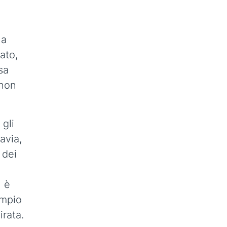
la
ato,
sa
 non
gli
avia,
 dei
n è
empio
irata.