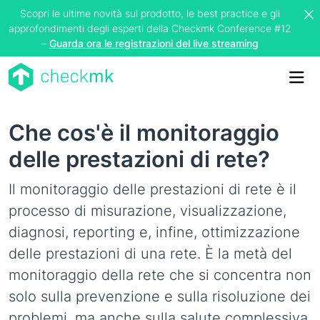
Scopri le ultime novità sul prodotto, le best practice e gli
approfondimenti degli esperti della Checkmk Conference #12
–
Guarda ora le registrazioni del live streaming
Me
Che cos'è il monitoraggio
delle prestazioni di rete?
Il monitoraggio delle prestazioni di rete è il
processo di misurazione, visualizzazione,
diagnosi, reporting e, infine, ottimizzazione
delle prestazioni di una rete. È la metà del
monitoraggio della rete che si concentra non
solo sulla prevenzione e sulla risoluzione dei
problemi, ma anche sulla salute complessiva