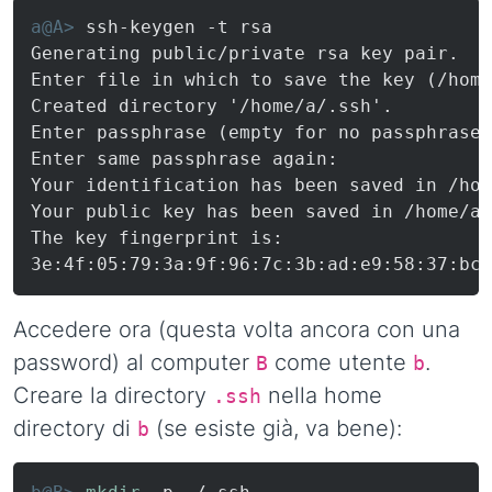
a@A> 
ssh-keygen -t rsa
Generating public/private rsa key pair.

Enter file in which to save the key (/home
Created directory '/home/a/.ssh'.

Enter passphrase (empty for no passphrase)
Enter same passphrase again:

Your identification has been saved in /hom
Your public key has been saved in /home/a/
The key fingerprint is:

3e:4f:05:79:3a:9f:96:7c:3b:ad:e9:58:37:bc:
Accedere ora (questa volta ancora con una
password) al computer
come utente
.
B
b
Creare la directory
nella home
.ssh
directory di
(se esiste già, va bene):
b