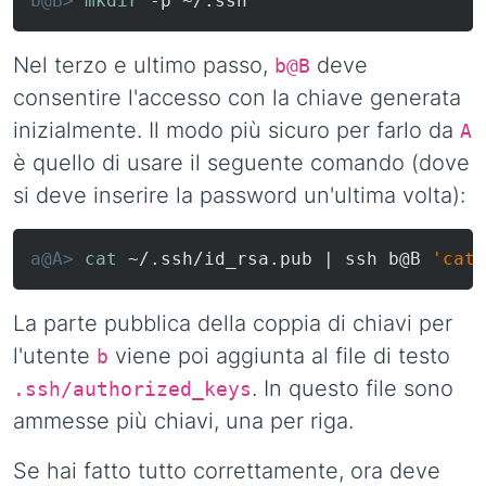
b@B> 
mkdir
 -p ~/.ssh
Nel terzo e ultimo passo,
deve
b@B
consentire l'accesso con la chiave generata
inizialmente. Il modo più sicuro per farlo da
A
è quello di usare il seguente comando (dove
si deve inserire la password un'ultima volta):
a@A> 
cat
 ~/.ssh/id_rsa.pub | ssh b@B 
'cat 
La parte pubblica della coppia di chiavi per
l'utente
viene poi aggiunta al file di testo
b
. In questo file sono
.ssh/authorized_keys
ammesse più chiavi, una per riga.
Se hai fatto tutto correttamente, ora deve