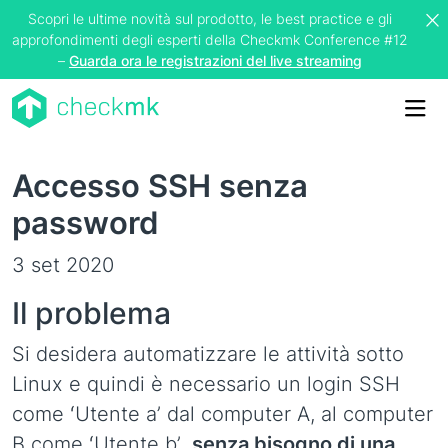
Scopri le ultime novità sul prodotto, le best practice e gli
approfondimenti degli esperti della Checkmk Conference #12
–
Guarda ora le registrazioni del live streaming
Me
Accesso SSH senza
password
3 set 2020
Il problema
Si desidera automatizzare le attività sotto
Linux e quindi è necessario un login SSH
come ʻUtente aʼ dal computer A, al computer
B come ʻUtente bʼ,
senza bisogno di una