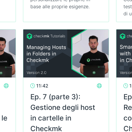
base alle proprie esigenze.
tes
di u
11:42
1
Ep. 7 (parte 3):
Ep
Gestione degli host
Re
 le
in cartelle in
co
Checkmk
C