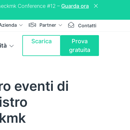
a Checkmk Conference #12 –
Guarda ora
Azienda
Partner
Contatti
Scarica
Prova
tà
gratuita
ro eventi di
istro
ckmk