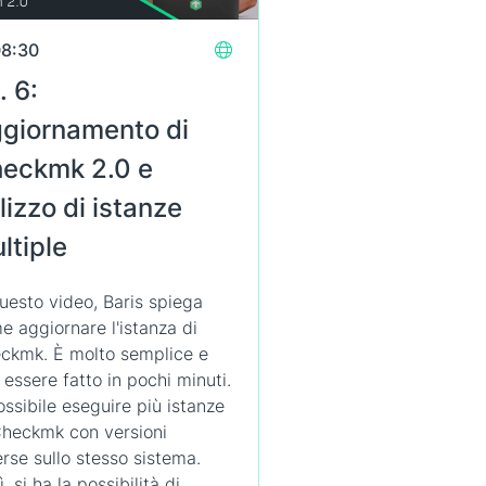
8:30
. 6:
giornamento di
eckmk 2.0 e
ilizzo di istanze
ltiple
questo video, Baris spiega
e aggiornare l'istanza di
ckmk. È molto semplice e
 essere fatto in pochi minuti.
ossibile eseguire più istanze
Checkmk con versioni
erse sullo stesso sistema.
, si ha la possibilità di