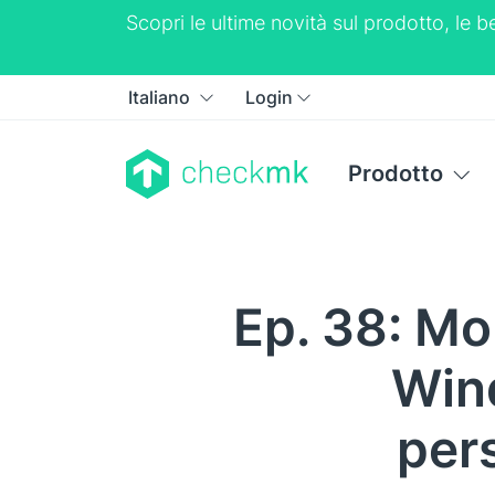
Scopri le ultime novità sul prodotto, le
Italiano
Login
Prodotto
Ep. 38: Mon
Wind
per