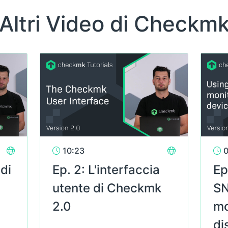
Altri Video di Checkm
10:23
0
 di
Ep. 2: L'interfaccia
Ep
utente di Checkmk
SN
2.0
mo
di