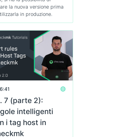
tare la nuova versione prima
tilizzarla in produzione.
6:41
. 7 (parte 2):
gole intelligenti
n i tag host in
heckmk