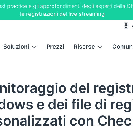
 best practice e gli approfondimenti degli esperti dell
le registrazioni del live streaming
Soluzioni
Prezzi
Risorse
Comuni
itoraggio del regist
ows e dei file di reg
sonalizzati con Che