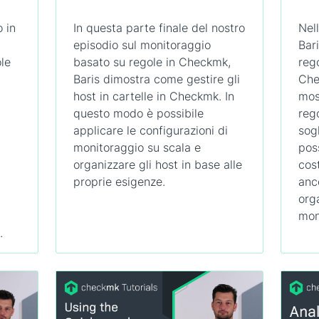
 in
In questa parte finale del nostro
Nel
episodio sul monitoraggio
Bar
le
basato su regole in Checkmk,
reg
Baris dimostra come gestire gli
Che
host in cartelle in Checkmk. In
mos
questo modo è possibile
rego
applicare le configurazioni di
sogl
monitoraggio su scala e
pos
organizzare gli host in base alle
cos
proprie esigenze.
anc
org
mon
.