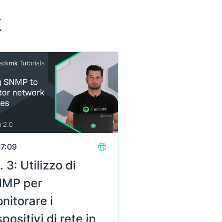
k
7:09
. 3: Utilizzo di
MP per
nitorare i
spositivi di rete in