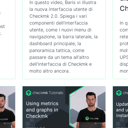
In questo video, Baris vi illustra
Ch
la nuova interfaccia utente di
a
Checkmk 2.0. Spiega i vari
componenti dell'interfaccia
In 
ost
utente, come i nuovi menu di
com
.
navigazione, la barra laterale, la
ret
dashboard principale, la
pro
panoramica tattica, come
mol
passare da un tema all'altro
UPS
dell'interfaccia di Checkmk e
disp
molto altro ancora.
mon