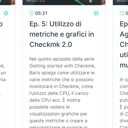
05:21
0
o
Ep. 5: Utilizzo di
Ep
metriche e grafici in
Ag
Checkmk 2.0
Ch
ut
Nel quinto episodio della serie
mu
mk,
Getting started with Checkmk,
 un
Baris spiega come utilizzare le
ema
varie metriche che si possono
In 
monitorare in Checkmk, come
com
.
l'utilizzo della CPU, il carico
Che
della CPU ecc. È inoltre
può
possibile vedere le
È p
visualizzazioni grafiche per
di 
queste metriche o creare e
div
personalizzare le proprie in
Così