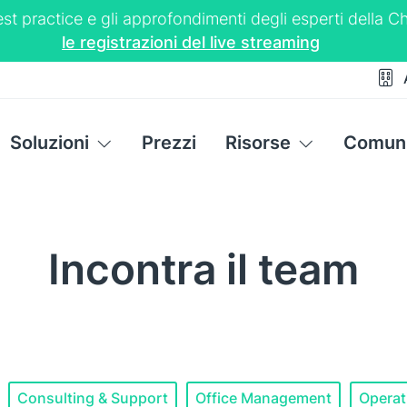
 best practice e gli approfondimenti degli esperti dell
le registrazioni del live streaming
Soluzioni
Prezzi
Risorse
Comuni
Incontra il team
Consulting & Support
Office Management
Operat