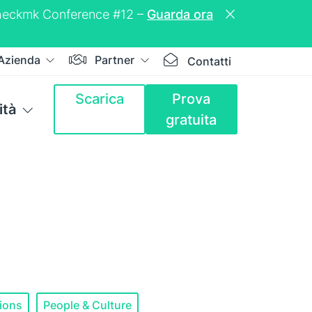
a Checkmk Conference #12 –
Guarda ora
Azienda
Partner
Contatti
Scarica
Prova
tà
gratuita
ions
People & Culture