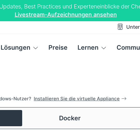
-Updates, Best Practices und Experteneinblicke der 
Livestream-Aufzeichnungen ansehen
Unte
Lösungen
Preise
Lernen
Commun
dows-Nutzer?
Installieren Sie die virtuelle Appliance
Docker