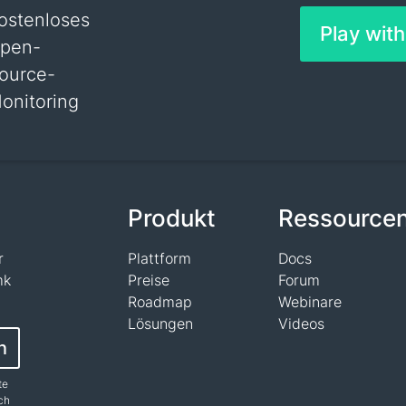
ostenloses
Play wit
pen-
ource-
onitoring
n
Produkt
Ressource
r
Plattform
Docs
mk
Preise
Forum
Roadmap
Webinare
Lösungen
Videos
n
te
ch