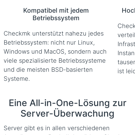
Kompatibel mit jedem
Hoch
Betriebssystem
Check
Checkmk unterstützt nahezu jedes
vertei
Betriebssystem: nicht nur Linux,
Infra
Windows und MacOS, sondern auch
Insta
viele spezialisierte Betriebssysteme
tause
und die meisten BSD-basierten
ist le
Systeme.
Eine All-in-One-Lösung zur
Server-Überwachung
Server gibt es in allen verschiedenen