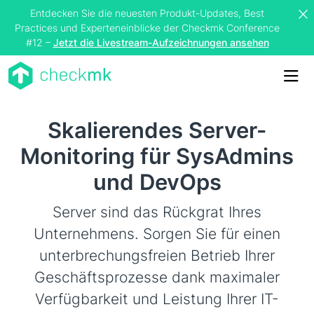
Entdecken Sie die neuesten Produkt-Updates, Best
Practices und Experteneinblicke der Checkmk Conference
#12 –
Jetzt die Livestream-Aufzeichnungen ansehen
Me
Skalierendes Server-
Monitoring für SysAdmins
und DevOps
Server sind das Rückgrat Ihres
Unternehmens. Sorgen Sie für einen
unterbrechungsfreien Betrieb Ihrer
Geschäftsprozesse dank maximaler
Verfügbarkeit und Leistung Ihrer IT-