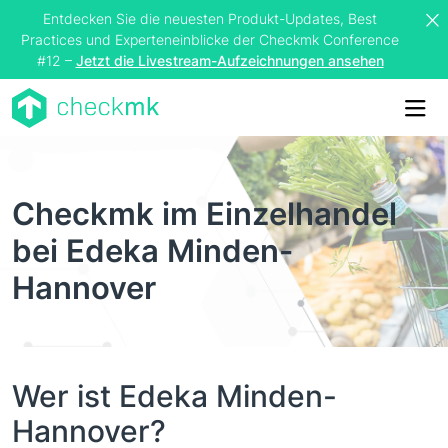
Entdecken Sie die neuesten Produkt-Updates, Best
Practices und Experteneinblicke der Checkmk Conference
#12 –
Jetzt die Livestream-Aufzeichnungen ansehen
Me
Checkmk im Einzelhandel
bei Edeka Minden-
Hannover
Wer ist Edeka Minden-
Hannover?