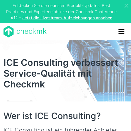
Entdecken Sie die neuesten Produkt-Updates, Best
Practices und Experteneinblicke der Checkmk Conference
#12 –
Jetzt die Livestream-Aufzeichnungen ansehen
Me
ICE Consulting verbessert
Service-Qualität mit
Checkmk
Wer ist ICE Consulting?
ICE Consulting ist ein führender Anbieter