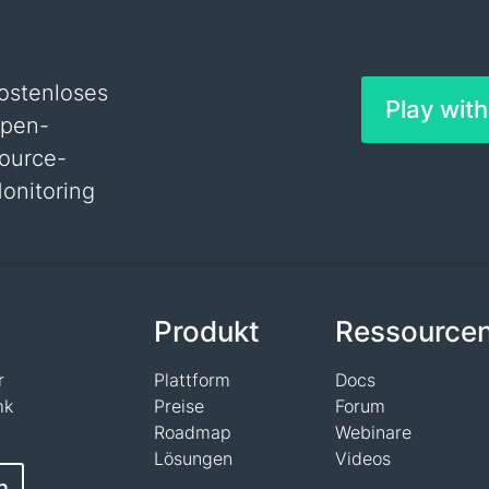
ostenloses
Play wit
pen-
ource-
onitoring
n
Produkt
Ressource
r
Plattform
Docs
mk
Preise
Forum
Roadmap
Webinare
Lösungen
Videos
n