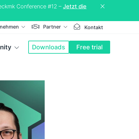
Checkmk Conference #12 –
Jetzt die
rnehmen
Partner
Kontakt
ity
Downloads
Free trial