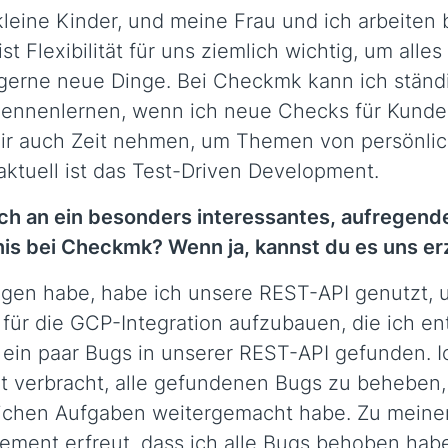
leine Kinder, und meine Frau und ich arbeiten 
 ist Flexibilität für uns ziemlich wichtig, um all
 gerne neue Dinge. Bei Checkmk kann ich ständ
ennenlernen, wenn ich neue Checks für Kunde
mir auch Zeit nehmen, um Themen von persönli
aktuell ist das Test-Driven Development.
ich an ein besonders interessantes, aufregend
is bei Checkmk? Wenn ja, kannst du es uns er
ngen habe, habe ich unsere REST-API genutzt, 
ür die GCP-Integration aufzubauen, die ich en
 ein paar Bugs in unserer REST-API gefunden. I
t verbracht, alle gefundenen Bugs zu beheben, 
lichen Aufgaben weitergemacht habe. Zu meine
ment erfreut, dass ich alle Bugs behoben hab