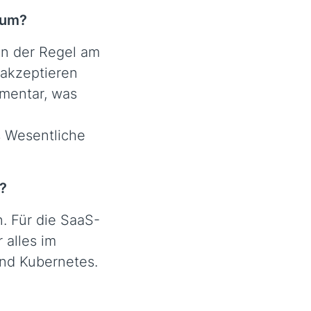
 um?
in der Regel am
 akzeptieren
mmentar, was
s Wesentliche
?
. Für die SaaS-
 alles im
 und Kubernetes.