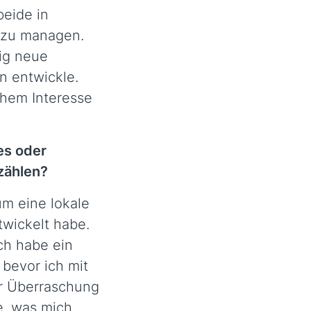
beide in
es zu managen.
ig neue
n entwickle.
chem Interesse
es oder
zählen?
um eine lokale
twickelt habe.
ch habe ein
bevor ich mit
r Überraschung
e, was mich