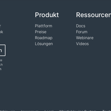
n
Produkt
Ressource
r
Plattform
Docs
mk
Preise
Forum
Roadmap
Webinare
Lösungen
Videos
n
te
ch
ch