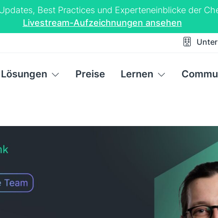
-Updates, Best Practices und Experteneinblicke der 
Livestream-Aufzeichnungen ansehen
Unte
Lösungen
Preise
Lernen
Commun