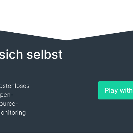
sich selbst
ostenloses
Play wit
pen-
ource-
onitoring