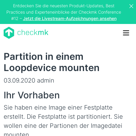
Entdecken Sie die neuesten Produkt-Updates, Best
Practices und Experteneinblicke der Checkmk Conference
#12 –
Jetzt die Livestream-Aufzeichnungen ansehen
Me
Partition in einem
Loopdevice mounten
03.09.2020
admin
Ihr Vorhaben
Sie haben eine Image einer Festplatte
erstellt. Die Festplatte ist partitioniert. Sie
wollen eine der Partionen der Imagedatei
mounten.