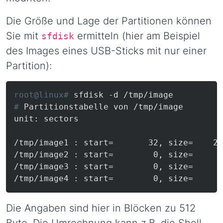
Die Größe und Lage der Partitionen können
Sie mit
ermitteln (hier am Beispiel
sfdisk
des Images eines USB-Sticks mit nur einer
Partition):
root@linux# 
sfdisk -d /tmp/image
# 
Partitionstabelle von /tmp/image
unit: sectors

/tmp/image1 : start=       32, size=    20
/tmp/image2 : start=        0, size=      
/tmp/image3 : start=        0, size=      
/tmp/image4 : start=        0, size=      
Die Angaben sind hier in Blöcken zu 512