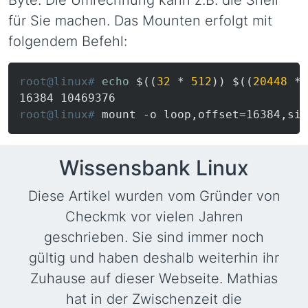
Byte. Die Umrechnung kann z.B. die Shell
für Sie machen. Das Mounten erfolgt mit
folgendem Befehl:
root@linux# 
echo
 $((
32
 * 
512
)) $((
20448
 * 
root@linux# 
mount -o loop,offset=16384,siz
Wissensbank Linux
Diese Artikel wurden vom Gründer von
Checkmk vor vielen Jahren
geschrieben. Sie sind immer noch
gültig und haben deshalb weiterhin ihr
Zuhause auf dieser Webseite. Mathias
hat in der Zwischenzeit die