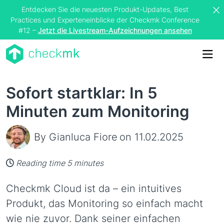
Entdecken Sie die neuesten Produkt-Updates, Best
Practices und Experteneinblicke der Checkmk Conference
#12 –
Jetzt die Livestream-Aufzeichnungen ansehen
Me
Sofort startklar: In 5
Minuten zum Monitoring
By Gianluca Fiore
on 11.02.2025
Reading time 5 minutes
Checkmk Cloud ist da – ein intuitives
Produkt, das Monitoring so einfach macht
wie nie zuvor. Dank seiner einfachen