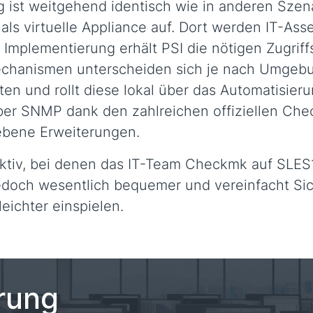
g ist weitgehend identisch wie in anderen Sze
s virtuelle Appliance auf. Dort werden IT-Asset
Implementierung erhält PSI die nötigen Zugrif
anismen unterscheiden sich je nach Umgebung.
 und rollt diese lokal über das Automatisieru
ber SNMP dank den zahlreichen offiziellen Ch
ebene Erweiterungen.
 aktiv, bei denen das IT-Team Checkmk auf SLES1
jedoch wesentlich bequemer und vereinfacht Si
ichter einspielen.
rung