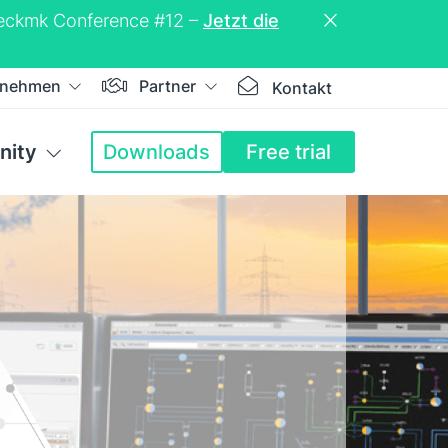
Checkmk Conference #12 –
Jetzt die
rnehmen
Partner
Kontakt
ity
Downloads
Free trial