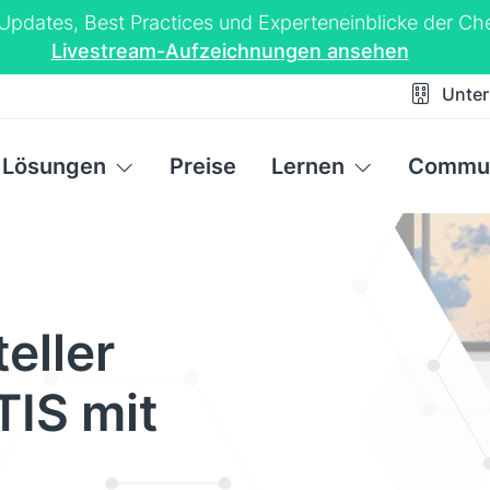
-Updates, Best Practices und Experteneinblicke der 
Livestream-Aufzeichnungen ansehen
Unte
Lösungen
Preise
Lernen
Commun
eller
TIS mit