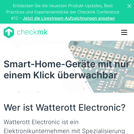
Entdecken Sie die neuesten Produkt-Updates, Best
Practices und Experteneinblicke der Checkmk Conference
#12 –
Jetzt die Livestream-Aufzeichnungen ansehen
Me
Smart-Home-Geräte mit nur
einem Klick überwachbar
Wer ist Watterott Electronic?
Watterott Electronic ist ein
Elektronikunternehmen mit Spezialisierung