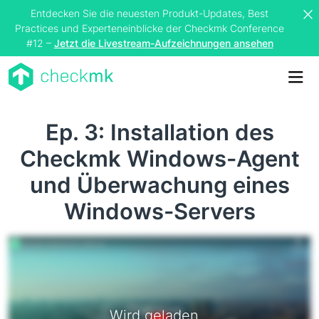
Entdecken Sie die neuesten Produkt-Updates, Best
Practices und Experteneinblicke der Checkmk Conference
#12 –
Jetzt die Livestream-Aufzeichnungen ansehen
Me
Ep. 3: Installation des
Checkmk Windows-Agent
und Überwachung eines
Windows-Servers
Wird geladen...