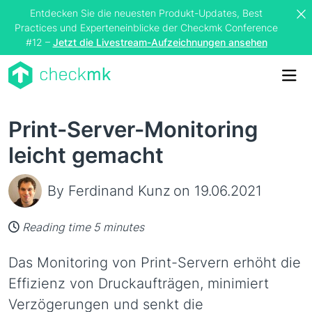
Entdecken Sie die neuesten Produkt-Updates, Best
Practices und Experteneinblicke der Checkmk Conference
#12 –
Jetzt die Livestream-Aufzeichnungen ansehen
Me
Print-Server-Monitoring
leicht gemacht
By Ferdinand Kunz
on 19.06.2021
Reading time 5 minutes
Das Monitoring von Print-Servern erhöht die
Effizienz von Druckaufträgen, minimiert
Verzögerungen und senkt die