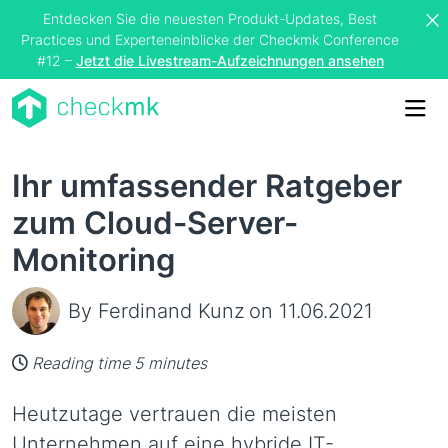
Entdecken Sie die neuesten Produkt-Updates, Best
Practices und Experteneinblicke der Checkmk Conference
#12 –
Jetzt die Livestream-Aufzeichnungen ansehen
Me
Ihr umfassender Ratgeber
zum Cloud-Server-
Monitoring
By Ferdinand Kunz
on 11.06.2021
Reading time 5 minutes
Heutzutage vertrauen die meisten
Unternehmen auf eine hybride IT-