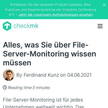
Entdecken Sie die neuesten Produkt-Updates, Best
Practices und Experteneinblicke der Checkmk Conference
#12 –
Jetzt die Livestream-Aufzeichnungen ansehen
Me
Alles, was Sie über File-
Server-Monitoring wissen
müssen
By Ferdinand Kunz
on 04.06.2021
Reading time 5 minutes
File-Server-Monitoring ist für jedes
Unternehmen weltweit wichtig. Das